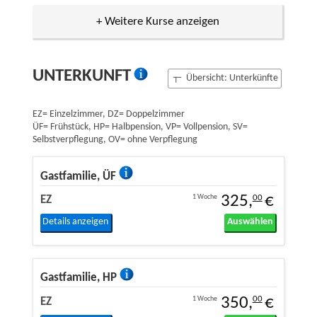
+ Weitere Kurse anzeigen
UNTERKUNFT
Übersicht: Unterkünfte
EZ= Einzelzimmer, DZ= Doppelzimmer
ÜF= Frühstück, HP= Halbpension, VP= Vollpension, SV=
Selbstverpflegung, OV= ohne Verpflegung
Gastfamilie, ÜF
325,
€
1 Woche
00
EZ
Details anzeigen
Auswählen
Gastfamilie, HP
350,
€
1 Woche
00
EZ