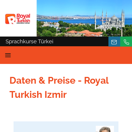
Sprachkurse Türkei
≡
Daten & Preise - Royal
Turkish Izmir